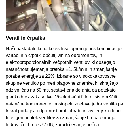
Ventil in črpalka
Naši nakladalniki na kolesih so opremljeni s kombinacijo
variabilnih črpalk, občutljivih na obremenitev, in
elektroproporcionalnih večpotnih ventilov, ki dosegajo
natančnost ujemanja pretoka ±1. 5L/min in zmanjšanje
porabe energije za 22%. Izbrane so visokokakovostne
skupine ventilov po meri blagovne znamke, ki skrajšajo
odzivni čas na 60 ms, sestavljena dejanja pa potekajo
gladko brez zakasnitve. Visokotlačni filtrirni sistem ščiti
natančne komponente, postopek izdelave jedra ventila pa
trikrat podaljša odpornost proti obrabi in življenjsko dobo.
Inteligentni blok ventilov za zmanjšanje hrupa ohranja
hidravlični hrup ≤72 dB, zaradi česar je nočna