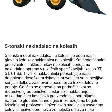
5-tonski nakladalec na kolesih
5-tonski model nakladalca na kolesih je eden naših
glavnih izdelkov nakladalca na kolesih. Kot profesionalni
proizvajalec nakladalnikov na kolesih ponujamo
nakladalno opremo v različnih specifikacijah, kot so 3T,
5T, 6T itd. Ti veliki nakladalniki poosebljajo naše
dolgoletne dosežke raziskav in razvoja ter so zanesljiva
serija izdelkov, zasnovana posebej za težke delovne
pogoje. Odlično se obnesejo na področjih, kot so
rudarstvo, gradbeništvo, pristaniško nakladanje in
razkladanje ter kmetijska proizvodnja. Uporabljamo
napredno globalno tehnologijo in združujemo bogate
izkušnje pri proizvodnji inženirskih strojev, da ustvarimo
celovite rešitve opreme za zemeljska dela za naše