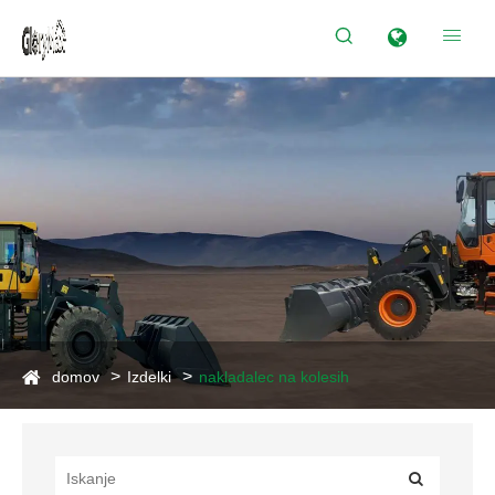


domov
Izdelki
nakladalec na kolesih