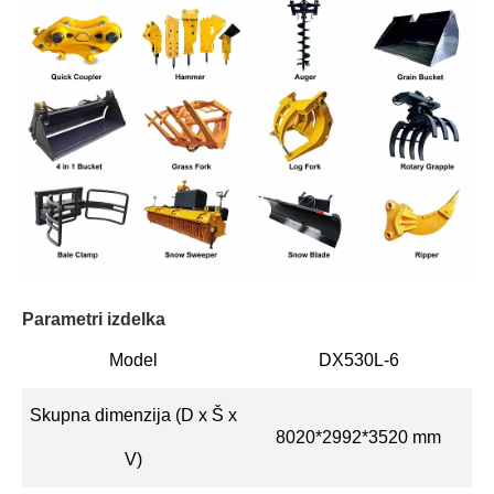
Parametri izdelka
Model
DX530L-6
Skupna dimenzija (D x Š x
8020*2992*3520 mm
V)