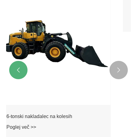


3-tonski nakladalec na kolesih
Poglej več >>