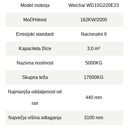
Model motorja
Weichai WD10G220E23
Moč/Hitrost
162KW/2000
Emisijski standard
Nacionalni II
Kapaciteta žlice
3,0 m³
Nazivna nosilnost
5000KG
Skupna teža
17000KG
Najmanjša oddaljenost od
440 mm
ran
Največja višina odlaganja
3100 mm