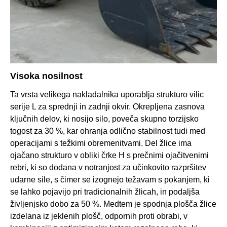
Visoka nosilnost
Ta vrsta velikega nakladalnika uporablja strukturo vilic
serije L za sprednji in zadnji okvir. Okrepljena zasnova
ključnih delov, ki nosijo silo, poveča skupno torzijsko
togost za 30 %, kar ohranja odlično stabilnost tudi med
operacijami s težkimi obremenitvami. Del žlice ima
ojačano strukturo v obliki črke H s prečnimi ojačitvenimi
rebri, ki so dodana v notranjost za učinkovito razpršitev
udarne sile, s čimer se izognejo težavam s pokanjem, ki
se lahko pojavijo pri tradicionalnih žlicah, in podaljša
življenjsko dobo za 50 %. Medtem je spodnja plošča žlice
izdelana iz jeklenih plošč, odpornih proti obrabi, v