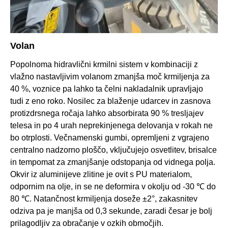
Volan
Popolnoma hidravlični krmilni sistem v kombinaciji z
vlažno nastavljivim volanom zmanjša moč krmiljenja za
40 %, voznice pa lahko ta čelni nakladalnik upravljajo
tudi z eno roko. Nosilec za blaženje udarcev in zasnova
protizdrsnega ročaja lahko absorbirata 90 % tresljajev
telesa in po 4 urah neprekinjenega delovanja v rokah ne
bo otrplosti. Večnamenski gumbi, opremljeni z vgrajeno
centralno nadzorno ploščo, vključujejo osvetlitev, brisalce
in tempomat za zmanjšanje odstopanja od vidnega polja.
Okvir iz aluminijeve zlitine je ovit s PU materialom,
odpornim na olje, in se ne deformira v okolju od -30 ℃ do
80 ℃. Natančnost krmiljenja doseže ±2°, zakasnitev
odziva pa je manjša od 0,3 sekunde, zaradi česar je bolj
prilagodljiv za obračanje v ozkih območjih.