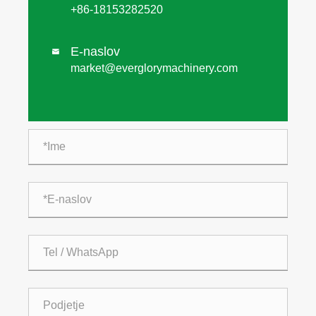
+86-18153282520
E-naslov

market@everglorymachinery.com