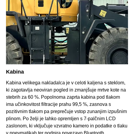
Kabina
Kabina velikega nakladalca je v celoti kaljena s steklom,
ki zagotavlja neoviran pogled in zmanjšuje mrtve kote na
stebrih za 60 %. Popolnoma zaprta kabina pod tlakom
ima učinkovitost filtracije prahu 99,5 %, zasnova s ​​
pozitivnim tlakom pa preprečuje vstop zunanjim izpušnim
plinom. Po želji je lahko opremljen s 7-palčnim LCD
zaslonom, ki vključuje vzvratno kamero in podatke o tlaku
v pnevmatikah ter podpira povezavo Bluetooth.