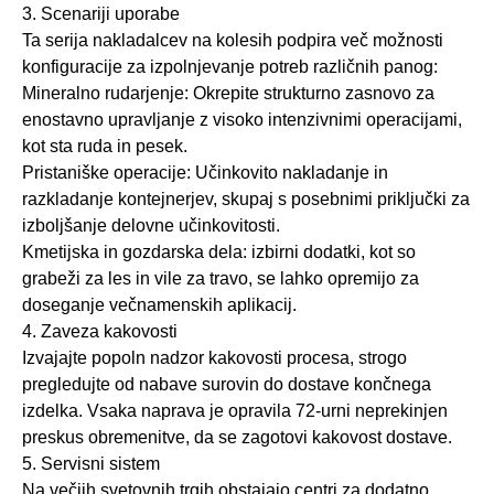
3. Scenariji uporabe
Ta serija nakladalcev na kolesih podpira več možnosti
konfiguracije za izpolnjevanje potreb različnih panog:
Mineralno rudarjenje: Okrepite strukturno zasnovo za
enostavno upravljanje z visoko intenzivnimi operacijami,
kot sta ruda in pesek.
Pristaniške operacije: Učinkovito nakladanje in
razkladanje kontejnerjev, skupaj s posebnimi priključki za
izboljšanje delovne učinkovitosti.
Kmetijska in gozdarska dela: izbirni dodatki, kot so
grabeži za les in vile za travo, se lahko opremijo za
doseganje večnamenskih aplikacij.
4. Zaveza kakovosti
Izvajajte popoln nadzor kakovosti procesa, strogo
pregledujte od nabave surovin do dostave končnega
izdelka. Vsaka naprava je opravila 72-urni neprekinjen
preskus obremenitve, da se zagotovi kakovost dostave.
5. Servisni sistem
Na večjih svetovnih trgih obstajajo centri za dodatno