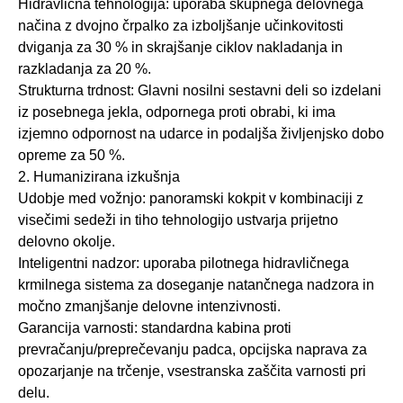
Hidravlična tehnologija: uporaba skupnega delovnega
načina z dvojno črpalko za izboljšanje učinkovitosti
dviganja za 30 % in skrajšanje ciklov nakladanja in
razkladanja za 20 %.
Strukturna trdnost: Glavni nosilni sestavni deli so izdelani
iz posebnega jekla, odpornega proti obrabi, ki ima
izjemno odpornost na udarce in podaljša življenjsko dobo
opreme za 50 %.
2. Humanizirana izkušnja
Udobje med vožnjo: panoramski kokpit v kombinaciji z
visečimi sedeži in tiho tehnologijo ustvarja prijetno
delovno okolje.
Inteligentni nadzor: uporaba pilotnega hidravličnega
krmilnega sistema za doseganje natančnega nadzora in
močno zmanjšanje delovne intenzivnosti.
Garancija varnosti: standardna kabina proti
prevračanju/preprečevanju padca, opcijska naprava za
opozarjanje na trčenje, vsestranska zaščita varnosti pri
delu.