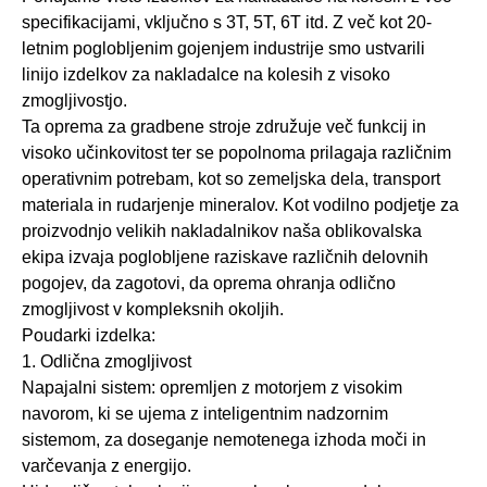
specifikacijami, vključno s 3T, 5T, 6T itd. Z več kot 20-
letnim poglobljenim gojenjem industrije smo ustvarili
linijo izdelkov za nakladalce na kolesih z visoko
zmogljivostjo.
Ta oprema za gradbene stroje združuje več funkcij in
visoko učinkovitost ter se popolnoma prilagaja različnim
operativnim potrebam, kot so zemeljska dela, transport
materiala in rudarjenje mineralov. Kot vodilno podjetje za
proizvodnjo velikih nakladalnikov naša oblikovalska
ekipa izvaja poglobljene raziskave različnih delovnih
pogojev, da zagotovi, da oprema ohranja odlično
zmogljivost v kompleksnih okoljih.
Poudarki izdelka:
1. Odlična zmogljivost
Napajalni sistem: opremljen z motorjem z visokim
navorom, ki se ujema z inteligentnim nadzornim
sistemom, za doseganje nemotenega izhoda moči in
varčevanja z energijo.