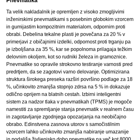
Pnevmatika
Ta velik nakladalnik je opremljen z visoko zmogljivimi
inženirskimi pnevmatikami s posebnim globokim vzorcem
in gumijastim kompozitnim materialom, odpornim proti
obrabi. Debelina tekalne plasti je povečana za 20 % v
primerjavi z običajnimi izdelki, odpornost proti trganju pa
je izboljšana za 35 %, kar se popolnoma prilagaja težkim
delovnim okoljem, kot so rudniki železa in gramoznice.
Pnevmatike so opravile strokovno testiranje varnosti pred
predrtjem, da se zagotovi varno delovanje. Optimizirana
struktura širokega preseka razširi površino podlage za 18
%, učinkovito zmanjša stopnjo zdrsa na 5 % in dokazuje
odlično oprijem na blatnih cestah. Izbirni inteligentni
sistem za nadzor tlaka v pnevmatikah (TPMS) je mogoče
namestiti za spremljanje stanja pnevmatik v realnem času
in zagotavljanje zgodnjega opozarjanja na neobičajno
obrabo. Edinstvena zasnova utorov s samočistilnim
vzorcem lahko učinkovito zmanjša nabiranje umazanije
in podaljša življenjsko dobo pnevmatike na več kot 8000