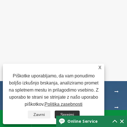
Poglej več >>
X
Piškotke uporabljamo, da vam ponudimo
boljšo izkušnjo brskanja, analiziramo promet
na spletnem mestu in prilagodimo vsebino. Z
O nas
uporabo te strani se strinjate z našo uporabo
piškotkov.
Politika zasebnosti
Izdelki
Zavrni
Sprejmi




Online Service
Novice