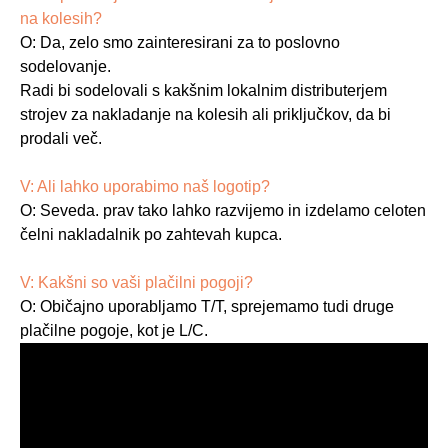
na kolesih?
O: Da, zelo smo zainteresirani za to poslovno
sodelovanje.
Radi bi sodelovali s kakšnim lokalnim distributerjem
strojev za nakladanje na kolesih ali priključkov, da bi
prodali več.
V: Ali lahko uporabimo naš logotip?
O: Seveda. prav tako lahko razvijemo in izdelamo celoten
čelni nakladalnik po zahtevah kupca.
V: Kakšni so vaši plačilni pogoji?
O: Običajno uporabljamo T/T, sprejemamo tudi druge
plačilne pogoje, kot je L/C.