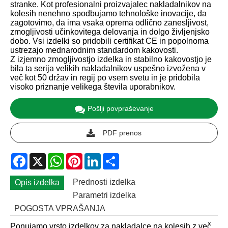
stranke. Kot profesionalni proizvajalec nakladalnikov na
kolesih nenehno spodbujamo tehnološke inovacije, da
zagotovimo, da ima vsaka oprema odlično zanesljivost,
zmogljivosti učinkovitega delovanja in dolgo življenjsko
dobo. Vsi izdelki so pridobili certifikat CE in popolnoma
ustrezajo mednarodnim standardom kakovosti.
Z izjemno zmogljivostjo izdelka in stabilno kakovostjo je
bila ta serija velikih nakladalnikov uspešno izvožena v
več kot 50 držav in regij po vsem svetu in je pridobila
visoko priznanje velikega števila uporabnikov.
Pošlji povpraševanje
PDF prenos
Facebook
X
WhatsApp
Pinterest
LinkedIn
Share
Prednosti izdelka
Opis izdelka
Parametri izdelka
POGOSTA VPRAŠANJA
Ponujamo vrsto izdelkov za nakladalce na kolesih z več