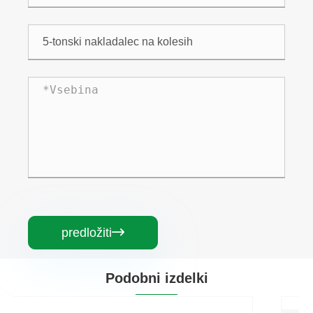
predložiti

Podobni izdelki