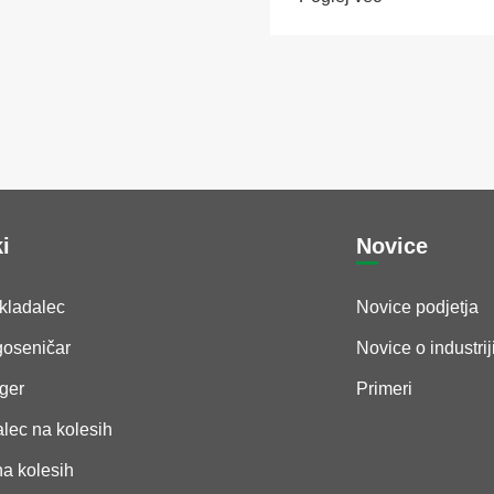
ki
Novice
kladalec
Novice podjetja
goseničar
Novice o industrij
ger
Primeri
lec na kolesih
a kolesih