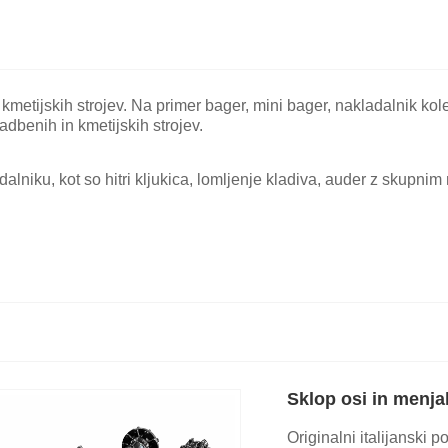
metijskih strojev. Na primer bager, mini bager, nakladalnik kole
dbenih in kmetijskih strojev.
ku, kot so hitri kljukica, lomljenje kladiva, auder z skupnim mot
Sklop osi in men
Originalni italijanski