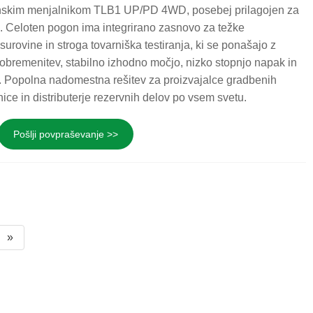
nskim menjalnikom TLB1 UP/PD 4WD, posebej prilagojen za
. Celoten pogon ima integrirano zasnovo za težke
urovine in stroga tovarniška testiranja, ki se ponašajo z
obremenitev, stabilno izhodno močjo, nizko stopnjo napak in
. Popolna nadomestna rešitev za proizvajalce gradbenih
nice in distributerje rezervnih delov po vsem svetu.
Pošlji povpraševanje >>
»