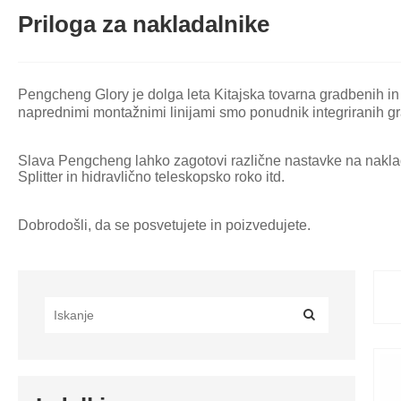
Priloga za nakladalnike
Pengcheng Glory je dolga leta Kitajska tovarna gradbenih in k
naprednimi montažnimi linijami smo ponudnik integriranih gra
Slava Pengcheng lahko zagotovi različne nastavke na nakladalni
Splitter in hidravlično teleskopsko roko itd.
Dobrodošli, da se posvetujete in poizvedujete.