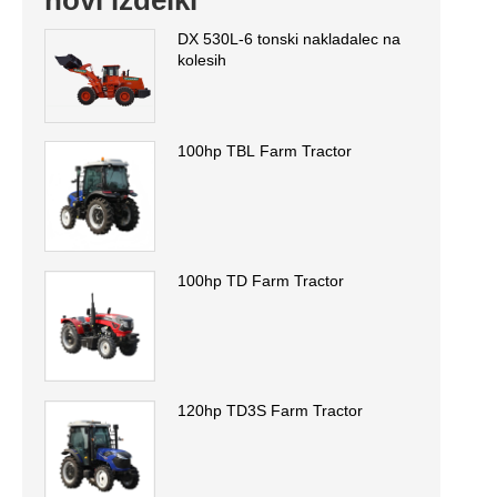
novi izdelki
DX 530L-6 tonski nakladalec na
kolesih
100hp TBL Farm Tractor
100hp TD Farm Tractor
120hp TD3S Farm Tractor