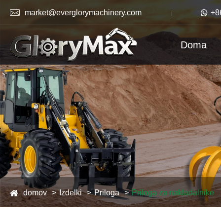

market@everglorymachinery.com

+8
Doma
domov
Izdelki
Priloga
Priloga za nakladalnike