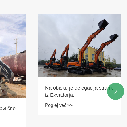
Na obisku je delegacija strank

iz Ekvadorja.
Poglej več >>
avlične