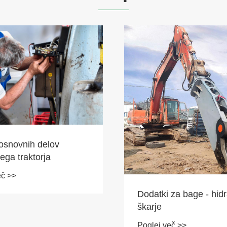
snovnih delov
ega traktorja
eč >>
Dodatki za bage - hidr
škarje
Poglej več >>