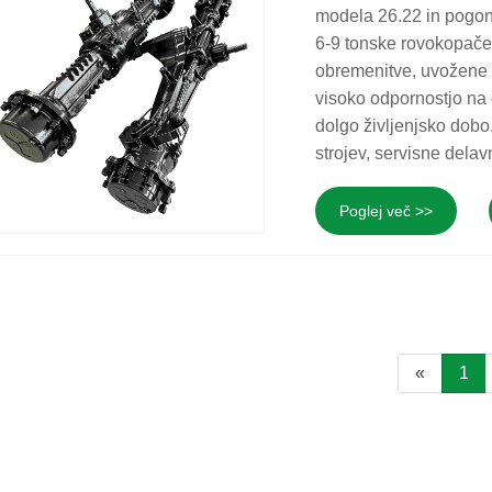
modela 26.22 in pogo
6-9 tonske rovokopače
obremenitve, uvožene s
visoko odpornostjo na 
dolgo življenjsko dobo
strojev, servisne delav
Poglej več >>
«
1