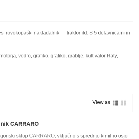
s, rovokopaški nakladalnik ， traktor itd. S 5 delavnicami in
orja, vedro, grafiko, grafiko, grablje, kultivator Raty,
View as
jalnik CARRARO
 pogonski sklop CARRARO, vključno s sprednjo krmilno osjo