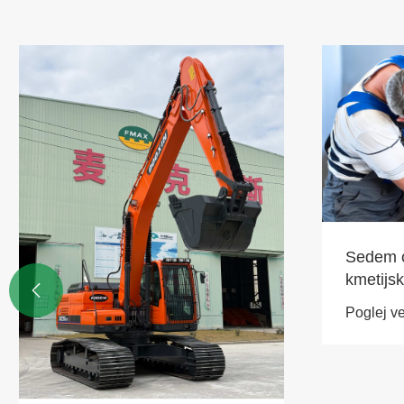
Sedem o
kmetijsk

Poglej v