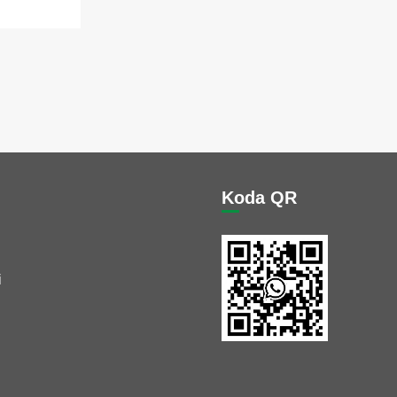
Koda QR
i