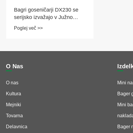
Bagri goseničarji DX230 se
serijsko izvažajo v Južno
Ameriko
Poglej več >>
O Nas
Izdel
O nas
Mini na
Kultura
Bager 
Mejniki
Mini ba
Tovarna
naklada
Delavnica
Bager n