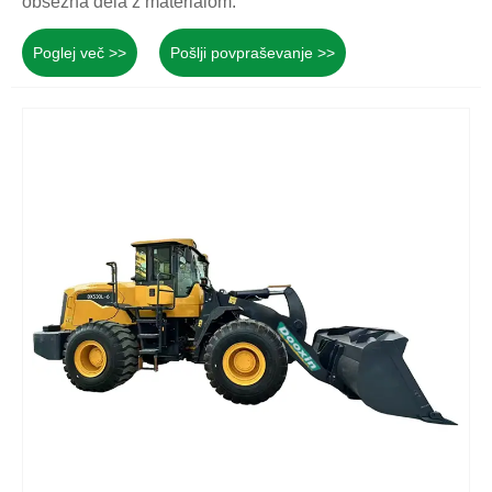
obsežna dela z materialom.
Poglej več >>
Pošlji povpraševanje >>