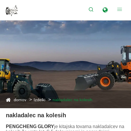


domov
Izdelki
nakladalec na kolesih
nakladalec na kolesih
PENGCHENG GLORY
je kitajska tovarna nakladalcev na