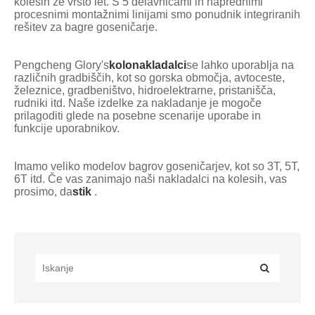
kolesih že vrsto let. S 5 delavnicami in naprednimi
procesnimi montažnimi linijami smo ponudnik integriranih
rešitev za bagre goseničarje.
Pengcheng Glory's
kolo
nakladalci
se lahko uporablja na
različnih gradbiščih, kot so gorska območja, avtoceste,
železnice, gradbeništvo, hidroelektrarne, pristanišča,
rudniki itd. Naše izdelke za nakladanje je mogoče
prilagoditi glede na posebne scenarije uporabe in
funkcije uporabnikov.
Imamo veliko modelov bagrov goseničarjev, kot so 3T, 5T,
6T itd. Če vas zanimajo naši nakladalci na kolesih, vas
prosimo, da
stik
.