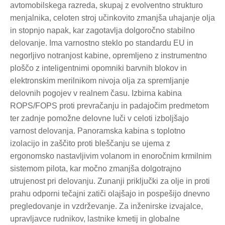
avtomobilskega razreda, skupaj z evolventno strukturo
menjalnika, celoten stroj učinkovito zmanjša uhajanje olja
in stopnjo napak, kar zagotavlja dolgoročno stabilno
delovanje. Ima varnostno steklo po standardu EU in
negorljivo notranjost kabine, opremljeno z instrumentno
ploščo z inteligentnimi opomniki barvnih blokov in
elektronskim merilnikom nivoja olja za spremljanje
delovnih pogojev v realnem času. Izbirna kabina
ROPS/FOPS proti prevračanju in padajočim predmetom
ter zadnje pomožne delovne luči v celoti izboljšajo
varnost delovanja. Panoramska kabina s toplotno
izolacijo in zaščito proti bleščanju se ujema z
ergonomsko nastavljivim volanom in enoročnim krmilnim
sistemom pilota, kar močno zmanjša dolgotrajno
utrujenost pri delovanju. Zunanji priključki za olje in proti
prahu odporni tečajni zatiči olajšajo in pospešijo dnevno
pregledovanje in vzdrževanje. Za inženirske izvajalce,
upravljavce rudnikov, lastnike kmetij in globalne