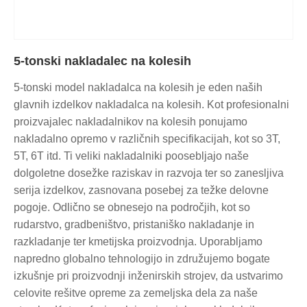
5-tonski nakladalec na kolesih
5-tonski model nakladalca na kolesih je eden naših
glavnih izdelkov nakladalca na kolesih. Kot profesionalni
proizvajalec nakladalnikov na kolesih ponujamo
nakladalno opremo v različnih specifikacijah, kot so 3T,
5T, 6T itd. Ti veliki nakladalniki poosebljajo naše
dolgoletne dosežke raziskav in razvoja ter so zanesljiva
serija izdelkov, zasnovana posebej za težke delovne
pogoje. Odlično se obnesejo na področjih, kot so
rudarstvo, gradbeništvo, pristaniško nakladanje in
razkladanje ter kmetijska proizvodnja. Uporabljamo
napredno globalno tehnologijo in združujemo bogate
izkušnje pri proizvodnji inženirskih strojev, da ustvarimo
celovite rešitve opreme za zemeljska dela za naše