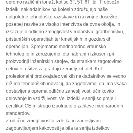
opremo različnih tonaž, kot so 3T, 5T, 6T itd. Ti obsežni
izdelki nakladalnikov na kolesih združujejo naše
dolgoletne tehnološke raziskave in razvojne dosežke,
posebej razvite za visoko intenzivna delovna okolja, in
izkazujejo odlično zmogljivost v rudarstvu, gradbeništvu,
pristaniških operacijah ter kmetijskih in gozdarskih
operacijah. Sprejemamo mednarodno vrhunsko
tehnologijo in združujemo leta nabranih izkušenj pri
proizvodnji inženirskih strojev, da strankam zagotovimo
celovite rešitve za gradnjo zemeljskih del. Kot
profesionalni proizvajalec velikih nakladalnikov se vedno
držimo tehnoloških inovacij, da zagotovimo, da ima vsaka
dostavljena oprema odlično zanesljivost, učinkovito
delovanje in vzdržljivost. Vsi izdelki v seriji so prejeli
certifikat CE in strogo izpolnjujejo zahteve mednarodnih
standardov.
Z odlično zmogljivostjo izdelka in zanesljivim
zagotavljanjem kakovosti je bila ta serija izdelkov