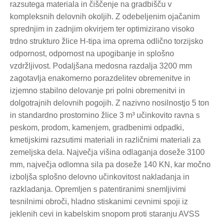
razsutega materiala in čiščenje na gradbišču v
kompleksnih delovnih okoljih. Z odebeljenim ojačanim
sprednjim in zadnjim okvirjem ter optimizirano visoko
trdno strukturo žlice H-tipa ima oprema odlično torzijsko
odpornost, odpornost na upogibanje in splošno
vzdržljivost. Podaljšana medosna razdalja 3200 mm
zagotavlja enakomerno porazdelitev obremenitve in
izjemno stabilno delovanje pri polni obremenitvi in ​​
dolgotrajnih delovnih pogojih. Z nazivno nosilnostjo 5 ton
in standardno prostornino žlice 3 m³ učinkovito ravna s
peskom, prodom, kamenjem, gradbenimi odpadki,
kmetijskimi razsutimi materiali in različnimi materiali za
zemeljska dela. Največja višina odlaganja doseže 3100
mm, največja odlomna sila pa doseže 140 KN, kar močno
izboljša splošno delovno učinkovitost nakladanja in
razkladanja. Opremljen s patentiranimi snemljivimi
tesnilnimi obroči, hladno stiskanimi cevnimi spoji iz
jeklenih cevi in ​​kabelskim snopom proti staranju AVSS