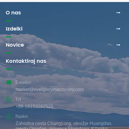
O nas
Izdelki
Novice
Kontaktiraj nas

E-naslov
market@everglorymachinery.com

Tel
+86-18153282520

Naslov
Zahodna cesta Changjiang, okrožje Huangdao,
mesto Qingdao, provinca Shandong, Kitajska