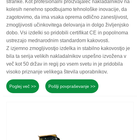
stranke. Kot profesionalni proizvajalec nakladalnikov na
kolesih nenehno spodbujamo tehnološke inovacije, da
zagotovimo, da ima vsaka oprema odlično zanesljivost,
zmogljivosti učinkovitega delovanja in dolgo življenjsko
dobo. Vsi izdelki so pridobili certifikat CE in popolnoma
ustrezajo mednarodnim standardom kakovosti.
Z izjemno zmogljivostjo izdelka in stabilno kakovostjo je
bila ta serija velikih nakladalnikov uspešno izvožena v
več kot 50 držav in regij po vsem svetu in je pridobila
visoko priznanje velikega števila uporabnikov.
Poglej več >>
Pošlji povpraševanje >>