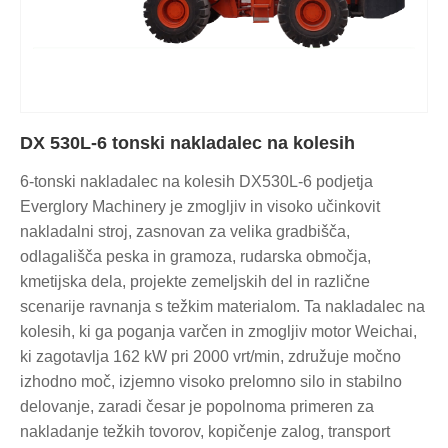
DX 530L-6 tonski nakladalec na kolesih
6-tonski nakladalec na kolesih DX530L-6 podjetja
Everglory Machinery je zmogljiv in visoko učinkovit
nakladalni stroj, zasnovan za velika gradbišča,
odlagališča peska in gramoza, rudarska območja,
kmetijska dela, projekte zemeljskih del in različne
scenarije ravnanja s težkim materialom. Ta nakladalec na
kolesih, ki ga poganja varčen in zmogljiv motor Weichai,
ki zagotavlja 162 kW pri 2000 vrt/min, združuje močno
izhodno moč, izjemno visoko prelomno silo in stabilno
delovanje, zaradi česar je popolnoma primeren za
nakladanje težkih tovorov, kopičenje zalog, transport