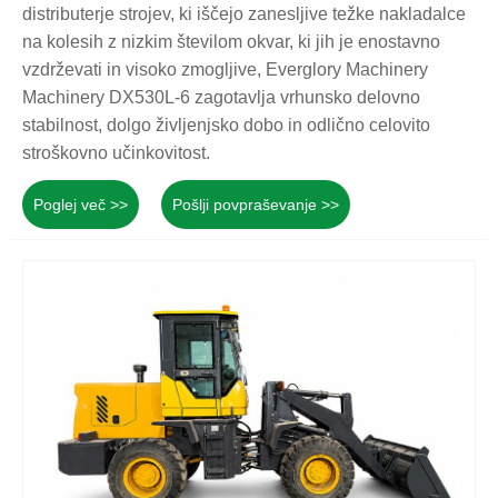
distributerje strojev, ki iščejo zanesljive težke nakladalce
na kolesih z nizkim številom okvar, ki jih je enostavno
vzdrževati in visoko zmogljive, Everglory Machinery
Machinery DX530L-6 zagotavlja vrhunsko delovno
stabilnost, dolgo življenjsko dobo in odlično celovito
stroškovno učinkovitost.
Poglej več >>
Pošlji povpraševanje >>