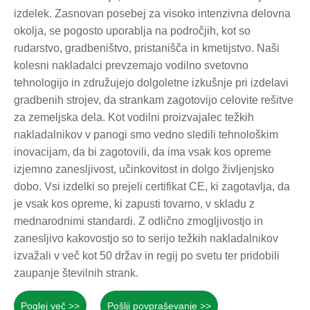
izdelek. Zasnovan posebej za visoko intenzivna delovna
okolja, se pogosto uporablja na področjih, kot so
rudarstvo, gradbeništvo, pristanišča in kmetijstvo. Naši
kolesni nakladalci prevzemajo vodilno svetovno
tehnologijo in združujejo dolgoletne izkušnje pri izdelavi
gradbenih strojev, da strankam zagotovijo celovite rešitve
za zemeljska dela. Kot vodilni proizvajalec težkih
nakladalnikov v panogi smo vedno sledili tehnološkim
inovacijam, da bi zagotovili, da ima vsak kos opreme
izjemno zanesljivost, učinkovitost in dolgo življenjsko
dobo. Vsi izdelki so prejeli certifikat CE, ki zagotavlja, da
je vsak kos opreme, ki zapusti tovarno, v skladu z
mednarodnimi standardi. Z odlično zmogljivostjo in
zanesljivo kakovostjo so to serijo težkih nakladalnikov
izvažali v več kot 50 držav in regij po svetu ter pridobili
zaupanje številnih strank.
Poglej več >>
Pošlji povpraševanje >>