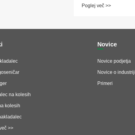
Poglej več >>
ki
Novice
kladalec
Novice podjetja
goseničar
Novice o industrij
ger
Primeri
lec na kolesih
a kolesih
nakladalec
več >>