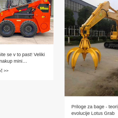
te se v to past! Veliki
 nakup mini
cev je povzročil serijo
eč >>
nih primerkov" ...
Priloge za bage - teori
evolucije Lotus Grab