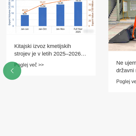
Kitajski izvoz kmetijskih
strojev je v letih 2025–2026
dosegel novo najvišjo
Ne ujemi
Poglej več >>
vrednost.
državni

nakladal
Poglej v
"razstav