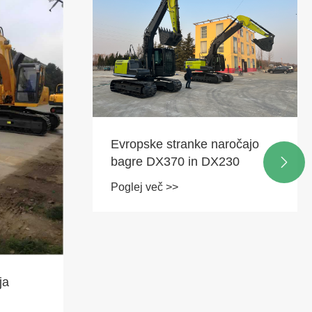
Evropske stranke naročajo
bagre DX370 in DX230

Poglej več >>
ja