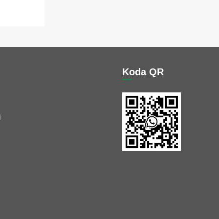
Koda QR
i