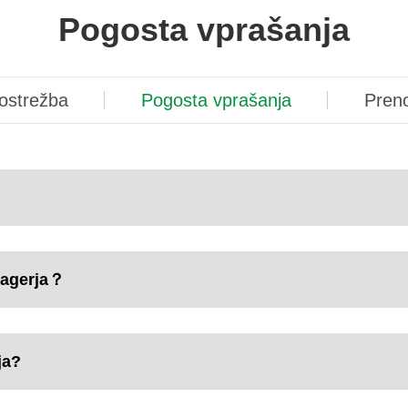
Pogosta vprašanja
ostrežba
Pogosta vprašanja
Pren
 bagerja？
ja?