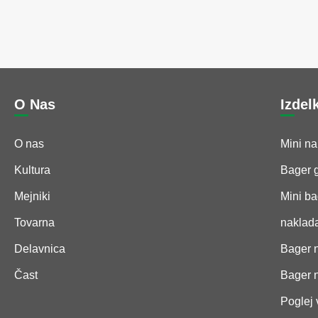
O Nas
Izdel
O nas
Mini na
Kultura
Bager 
Mejniki
Mini ba
Tovarna
naklada
Delavnica
Bager n
Čast
Bager 
Poglej 