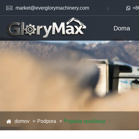

market@everglorymachinery.com

+8
Doma
domov
Podpora
Pogosta vprašanja