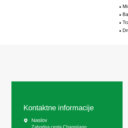
Mi
Ba
Tr
Dr
Kontaktne informacije
Naslov

Zahodna cesta Changjiang,