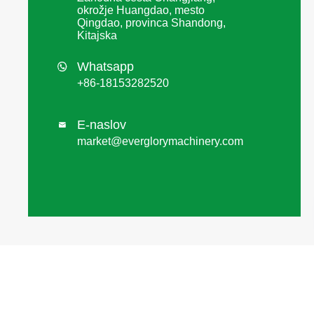
okrožje Huangdao, mesto
Qingdao, provinca Shandong,
Kitajska
Whatsapp

+86-18153282520
E-naslov

market@everglorymachinery.com