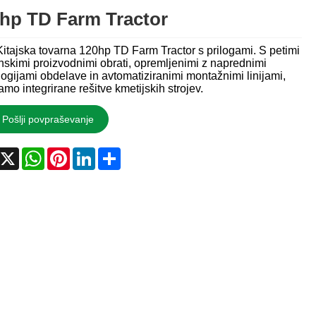
hp TD Farm Tractor
itajska tovarna 120hp TD Farm Tractor s prilogami. S petimi
skimi proizvodnimi obrati, opremljenimi z naprednimi
ogijami obdelave in avtomatiziranimi montažnimi linijami,
mo integrirane rešitve kmetijskih strojev.
Pošlji povpraševanje
acebook
X
WhatsApp
Pinterest
LinkedIn
Share