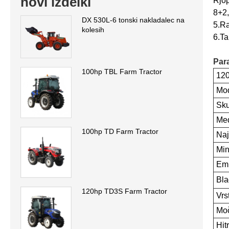
novi izdelki
Rjop
8+2,
DX 530L-6 tonski nakladalec na
5.Ra
kolesih
6.Ta
Par
100hp TBL Farm Tractor
120
Mod
Sku
Med
100hp TD Farm Tractor
Naj
Min
Emi
Bla
120hp TD3S Farm Tractor
Vrs
Moč
Hit