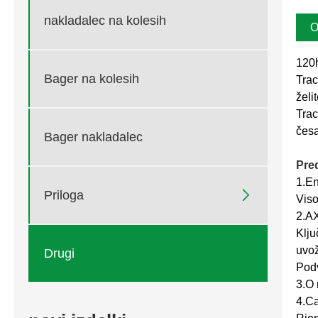
nakladalec na kolesih
O
120h
Bager na kolesih
Trac
želi
Trac
česa
Bager nakladalec
Pre
1.En

Priloga
Viso
2.AX
Klju
uvož
Drugi
Pod
3.O 
4.Ca