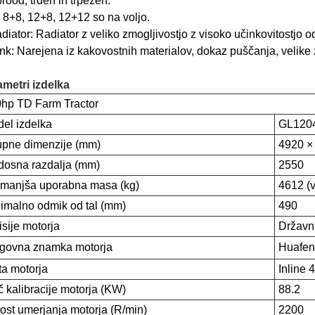
rood, trden in trpežen.
 8+8, 12+8, 12+12 so na voljo.
diator: Radiator z veliko zmogljivostjo z visoko učinkovitostjo o
nk: Narejena iz kakovostnih materialov, dokaz puščanja, velike z
ametri izdelka
hp TD Farm Tractor
el izdelka
GL120
pne dimenzije (mm)
4920 ×
osna razdalja (mm)
2550
manjša uporabna masa (kg)
4612 (v
imalno odmik od tal (mm)
490
sije motorja
Državni
govna znamka motorja
Huafe
ta motorja
Inline 4
 kalibracije motorja (KW)
88.2
rost umerjanja motorja (R/min)
2200