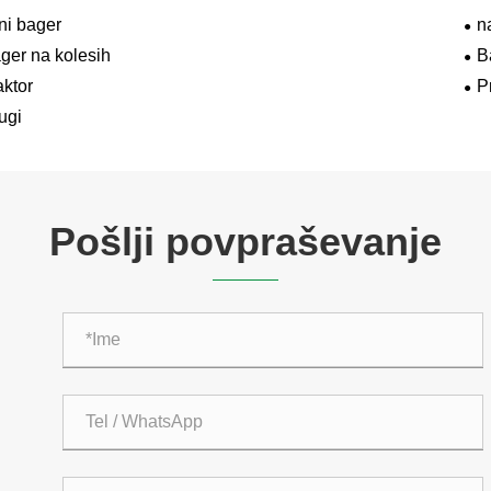
ni bager
n
ger na kolesih
B
aktor
P
ugi
Pošlji povpraševanje