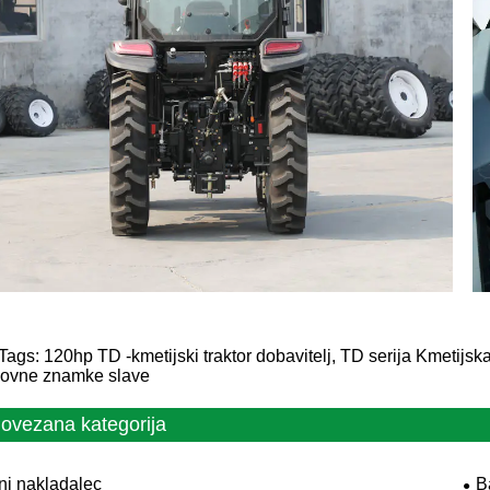
Tags: 120hp TD -kmetijski traktor dobavitelj, TD serija Kmetijska
govne znamke slave
ovezana kategorija
ni nakladalec
B