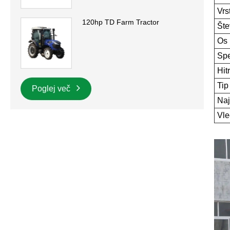
Vrs
120hp TD Farm Tractor
Šte
Os
Spe
Hit
Tip
Poglej več
Naj
Vle