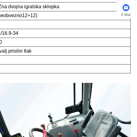
čna dvojna igralska sklopka
E-Mail
neobvezno12+12)
4/16.9-34
0
alj prisilni tlak