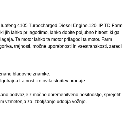
nja Huafeng 4105 Turbocharged Diesel Engine.120HP TD Farm
i jih lahko prilagodimo, lahko dobite poljubno hitrost, ki ga
prilagaja. Ta motor lahko ta motor prilagodi ta motor. Farm
goriva, trajnosti, močne uporabnosti in vsestranskosti, zaradi
 znane blagovne znamke.
otrajna trajnost, celovita storitev prodaje.
jšano podvozje z močno obremenitveno nosilnostjo, sprejetih
tem vzmetenja za izboljšanje udobja vožnje.
.