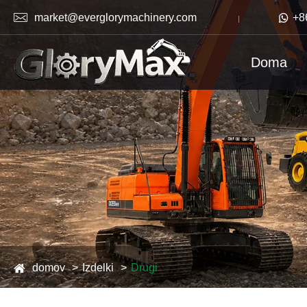

market@everglorymachinery.com

+8
Doma
domov
Izdelki
Drugi