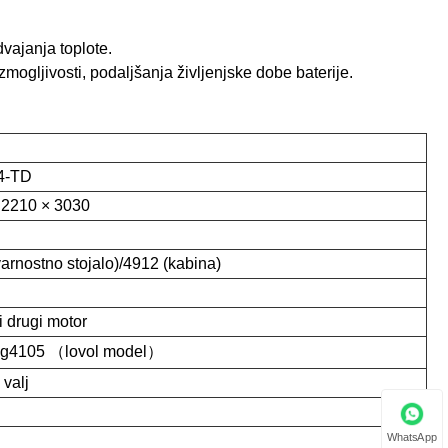
dvajanja toplote.
mogljivosti, podaljšanja življenjske dobe baterije.
4-TD
 2210 × 3030
arnostno stojalo)/4912 (kabina)
 drugi motor
ng4105 （lovol model）
 valj
WhatsApp