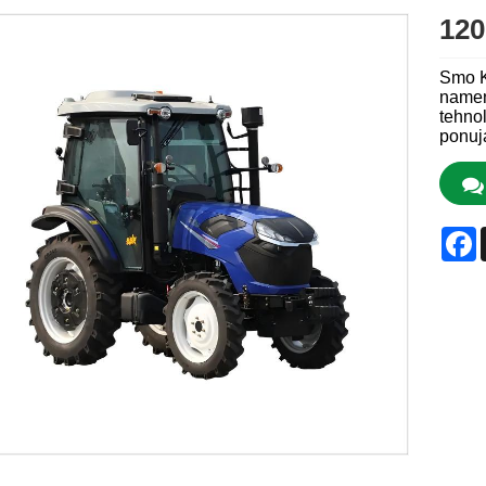
120
Smo K
namen
tehnol
ponuja
F