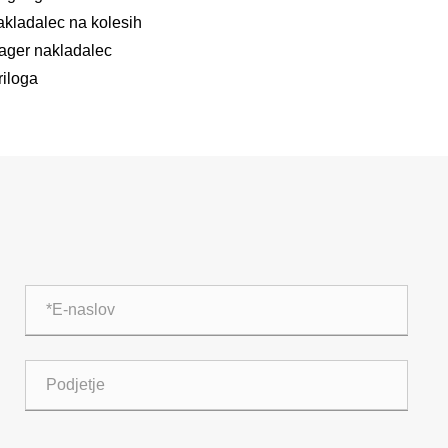
akladalec na kolesih
ager nakladalec
riloga