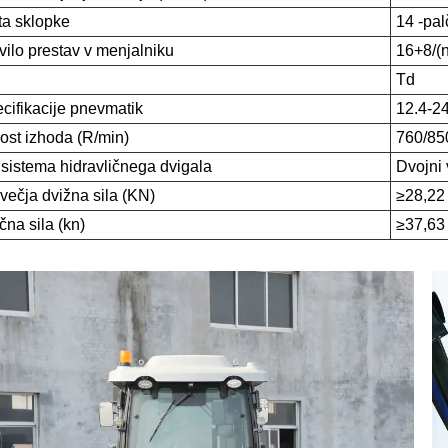
ta sklopke
14 -pal
vilo prestav v menjalniku
16+8/(
Td
cifikacije pnevmatik
12.4-2
rost izhoda (R/min)
760/85
 sistema hidravličnega dvigala
Dvojni v
večja dvižna sila (KN)
≥28,22
čna sila (kn)
≥37,63