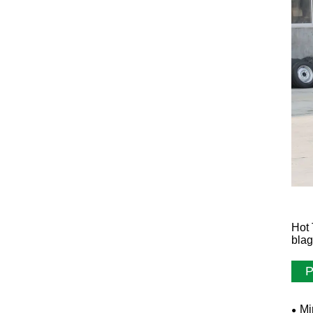
Hot 
bla
P
Mi