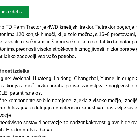
pis izdelka
p TD Farm Tractor je 4WD kmetijski traktor. Ta traktor poga
tor ima 120 konjskih moči, ki je zelo močna, s 16+8 prestavami, k
te, z velikimi vožnjami in štirimi vožnji, ta motor lahko ta motor 
tor ima prednosti visoko stroškovnih zmogljivosti, nizke porabe 
r lahko zadovolji vse vaše potrebe.
dnost izdelka
gine: Weichai, Huafeng, Laidong, Changchai, Yunnei in druge
ka konjska moč, nizka poraba goriva, zanesljiva zmogljivost, dolg
LE: patentirana os.
čne komponente so bile narejene iz jekla z visoko močjo, izbol
enih ležajev, ki delujejo nemoteno in zanesljivo, nastavljiv sis
vozje
neodvisno sestaviti podvozje za nadzor kakovosti glavnih delov
b: Elektroforetska barva