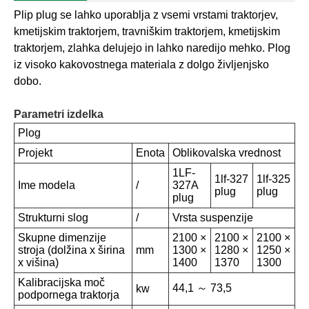
Plip plug se lahko uporablja z vsemi vrstami traktorjev,
kmetijskim traktorjem, travniškim traktorjem, kmetijskim
traktorjem, zlahka delujejo in lahko naredijo mehko. Plog
iz visoko kakovostnega materiala z dolgo življenjsko
dobo.
Parametri izdelka
Plog
Projekt
Enota
Oblikovalska vrednost
1LF-
1lf-327
1lf-325
Ime modela
/
327A
plug
plug
plug
Strukturni slog
/
Vrsta suspenzije
Skupne dimenzije
2100 ×
2100 ×
2100 ×
stroja (dolžina x širina
mm
1300 ×
1280 ×
1250 ×
x višina)
1400
1370
1300
Kalibracijska moč
44,1 ～ 73,5
kw
podpornega traktorja