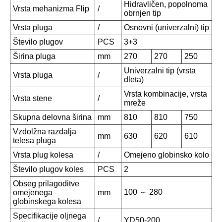
Hidravličen, popolnoma
Vrsta mehanizma Flip
/
obrnjen tip
Vrsta pluga
/
Osnovni (univerzalni) tip
Število plugov
PCS
3+3
Širina pluga
mm
270
270
250
Univerzalni tip (vrsta
Vrsta pluga
/
dleta)
Vrsta kombinacije, vrsta
Vrsta stene
/
mreže
Skupna delovna širina
mm
810
810
750
Vzdolžna razdalja
mm
630
620
610
telesa pluga
Vrsta plug kolesa
/
Omejeno globinsko kolo
Število plugov koles
PCS
2
Obseg prilagoditve
100 ～ 280
omejenega
mm
globinskega kolesa
Specifikacije oljnega
/
YD50-200