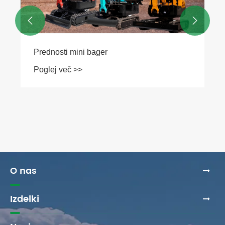


Prednosti mini bager
Poglej več >>
O nas
Izdelki