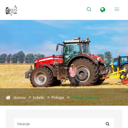


domov
Izdelki
Priloga
Priloge traktorja