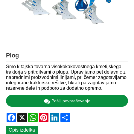
Plog
Smo kitajska tovarna visokokakovostnega kmetijskega
traktorja s pritrditvami o plupu. Upravljamo pet delavnic z
naprednimi proizvodnimi linijami, pri čemer zagotavljamo
integrirane traktorske rešitve, hkrati pa zagotavljamo
rezervne dele in podporo za dodatno opremo.
Pošlji povpraševanje
Facebook
X
WhatsApp
Pinterest
LinkedIn
Share
Opis izdelka