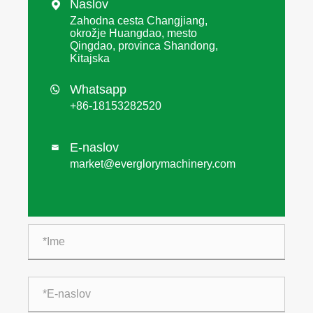
Naslov

Zahodna cesta Changjiang,
okrožje Huangdao, mesto
Qingdao, provinca Shandong,
Kitajska
Whatsapp

+86-18153282520
E-naslov

market@everglorymachinery.com