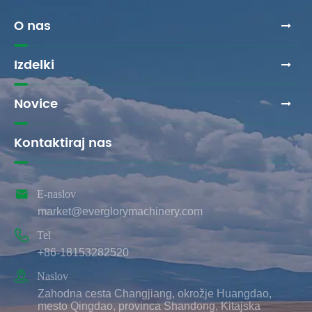
O nas
Izdelki
Novice
Kontaktiraj nas

E-naslov
market@everglorymachinery.com

Tel
+86-18153282520

Naslov
Zahodna cesta Changjiang, okrožje Huangdao,
mesto Qingdao, provinca Shandong, Kitajska