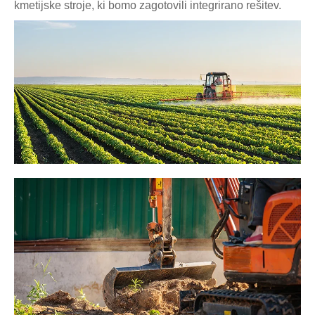
kmetijske stroje, ki bomo zagotovili integrirano rešitev.